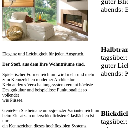
guter Bli
abends:
E
Halbtran
Eleganz und Leichtigkeit für jeden Anspruch.
tagsüber:
guter Lic
Der Stoff, aus dem Ihre Wohnträume sind.
abends:
K
Spielerischer Formenreichtum wird mehr und mehr
zum Kennzeichen moderner Architektur.
Kein anderes Verschattungssystem vereint höchste
Designkultur und beispiellose Funktionalität so
vollendet
wie Plissee.
Genießen Sie beinahe unbegrenzter Variantenreichtum
Blickdich
beim Einsatz an unterschiedlichsten Glasflächen ist
tagsüber:
nur
ein Kennzeichen dieses hochflexiblen Systems.